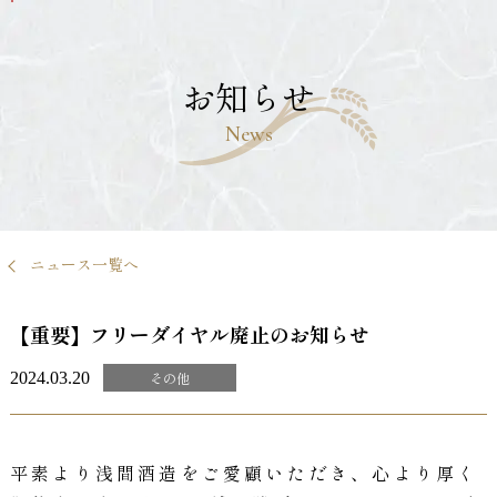
メ
イ
ン
コ
お知らせ
ン
テ
News
ン
ツ
へ
移
動
す
ニュース一覧へ
る
【重要】フリーダイヤル廃止のお知らせ
2024.03.20
その他
平素より浅間酒造をご愛顧いただき、心より厚く