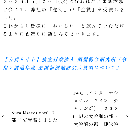
２０２６年５月２０日(水)に行われた全国新酒鑑
評会にて、弊社の『秘幻』が『金賞』を受賞しま
した。
これからも皆様に「おいしい」と飲んでいただけ
るように酒造りに勤しんでまいります。
【公式サイト】独立行政法人 酒類総合研究所「令
和７酒造年度 全国新酒鑑評会入賞酒について」
IWC（インターナシ
ョナル・ワイン・チ
ャレンジ） ２０２
Kura Master 2026 ３
６ 純米大吟醸の部・
部門 で受賞しました
大吟醸の部・純米吟