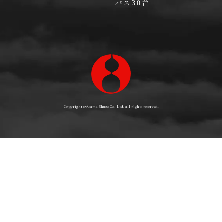
バス
台
30
Copyright ©
Asama Shuzo Co., Ltd.
all rights reserved.