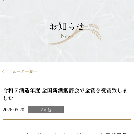
メ
イ
ン
コ
お知らせ
ン
テ
News
ン
ツ
へ
移
動
す
ニュース一覧へ
る
令和７酒造年度 全国新酒鑑評会で金賞を受賞致しま
した
2026.05.20
その他