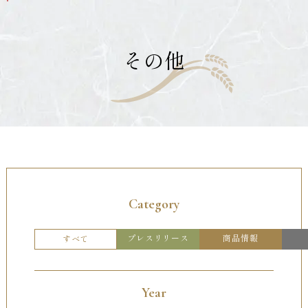
メ
イ
ン
コ
その他
ン
テ
ン
ツ
へ
移
動
す
る
Category
プレスリリース
商品情報
すべて
Year