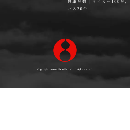
駐車台数 | マイカー
台/
100
バス
台
30
Copyright ©
Asama Shuzo Co., Ltd.
all rights reserved.